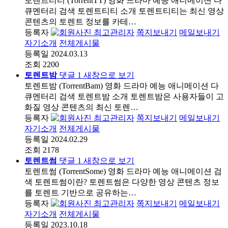
토렌트티티 (TorrentTT) 영화 드라마 예능 애니메이션 다
큐멘터리 검색 토렌트티티 소개 토렌트티티는 최신 영상
콘텐츠의 토렌트 정보를 카테…
등록자
최고관리자
쪽지보내기
메일보내기
자기소개
전체게시물
등록일
2024.03.13
조회
2200
토렌트밤
댓글
1
새창으로 보기
토렌트밤 (TorrentBam) 영화 드라마 예능 애니메이션 다
큐멘터리 검색 토렌트밤 소개 토렌트밤은 사용자들이 고
화질 영상 콘텐츠의 최신 토렌…
등록자
최고관리자
쪽지보내기
메일보내기
자기소개
전체게시물
등록일
2024.02.29
조회
2178
토렌트썸
댓글
1
새창으로 보기
토렌트썸 (TorrentSome) 영화 드라마 예능 애니메이션 검
색 토렌트썸이란? 토렌트썸은 다양한 영상 콘텐츠 정보
를 토렌트 기반으로 공유하는…
등록자
최고관리자
쪽지보내기
메일보내기
자기소개
전체게시물
등록일
2023.10.18