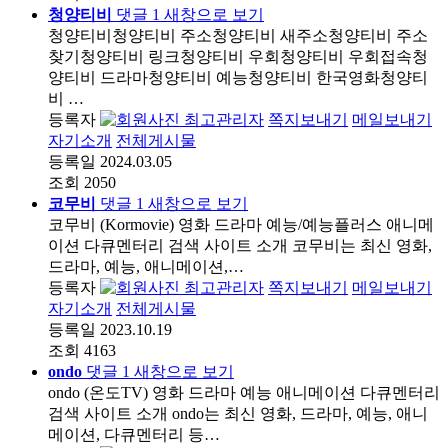
청양티비
댓글
1
새창으로 보기
청양티비청양티비 주소청양티비 새주소청양티비 주소
찾기청양티비 링크청양티비 우회청양티비 우회접속청
양티비 드라마청양티비 예능청양티비 한국영화청양티
비 …
등록자
최고관리자
쪽지보내기
메일보내기
자기소개
전체게시물
등록일
2024.03.05
조회
2050
코무비
댓글
1
새창으로 보기
코무비 (Kormovie) 영화 드라마 예능/예능플러스 애니메
이션 다큐멘터리 검색 사이트 소개 코무비는 최신 영화,
드라마, 예능, 애니메이션,…
등록자
최고관리자
쪽지보내기
메일보내기
자기소개
전체게시물
등록일
2023.10.19
조회
4163
ondo
댓글
1
새창으로 보기
ondo (온도TV) 영화 드라마 예능 애니메이션 다큐멘터리
검색 사이트 소개 ondo는 최신 영화, 드라마, 예능, 애니
메이션, 다큐멘터리 등…