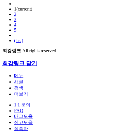
1
(current)
2
3
4
5
(last)
최강링크
All rights reserved.
최강링크
닫기
메뉴
새글
검색
더보기
1:1 문의
FAQ
태그모음
신고모음
접속자