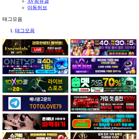
AV핑유걸
야동허브
태그모음
태그모음