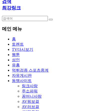
검색
최강링크
메인 메뉴
홈
토렌트
TV다시보기
웹툰
성인
유흥
먹튀검증 스포츠중계
자유게시판
동맹사이트
링크사랑
주소파워
꽁머니사랑
AV핑보걸
AV러브걸