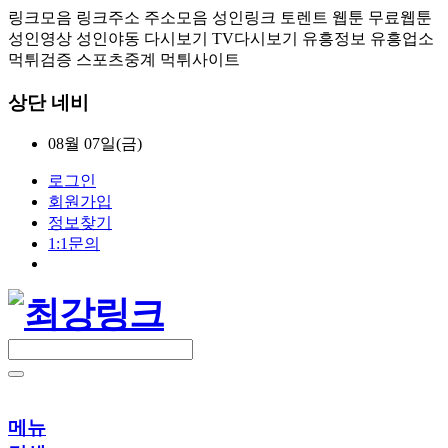
링크모음 링크주소 주소모음 성인링크 토렌트 웹툰 무료웹툰
성인영상 성인야동 다시보기 TV다시보기 유흥정보 유흥업소
먹튀검증 스포츠중계 먹튀사이트
상단 네비
08월 07일(금)
로그인
회원가입
정보찾기
1:1문의
메뉴