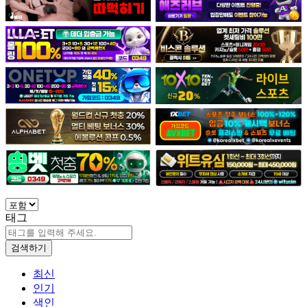
태그
검색하기
최신
인기
색인