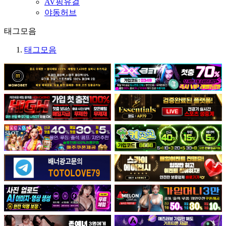
AV핑유걸
야동허브
태그모음
태그모음