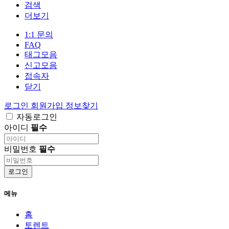
검색
더보기
1:1 문의
FAQ
태그모음
신고모음
접속자
닫기
로그인
회원가입
정보찾기
자동로그인
아이디
필수
비밀번호
필수
로그인
메뉴
홈
토렌트