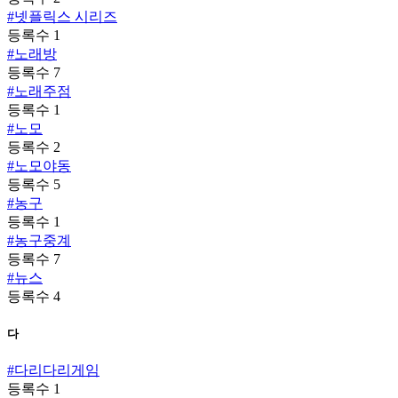
#넷플릭스 시리즈
등록수
1
#노래방
등록수
7
#노래주점
등록수
1
#노모
등록수
2
#노모야동
등록수
5
#농구
등록수
1
#농구중계
등록수
7
#뉴스
등록수
4
다
#다리다리게임
등록수
1