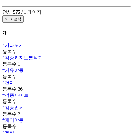
전체
575
/ 1 페이지
태그 검색
가
#가라오케
등록수
1
#각종카지노분석기
등록수
1
#거유야동
등록수
1
#건마
등록수
36
#검증사이트
등록수
1
#검증업체
등록수
2
#게이야동
등록수
1
#게임