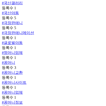
#국산갤러리
등록수
1
#국산야동
등록수
5
#극장판애니
등록수
5
#극장판애니메이션
등록수
1
#글로벌야동
등록수
1
#껑머니업체
등록수
1
#꽁머니
등록수
3
#꽁머니교환
등록수
1
#꽁머니사이트
등록수
1
#꽁머니업체
등록수
1
#꽁머니정보