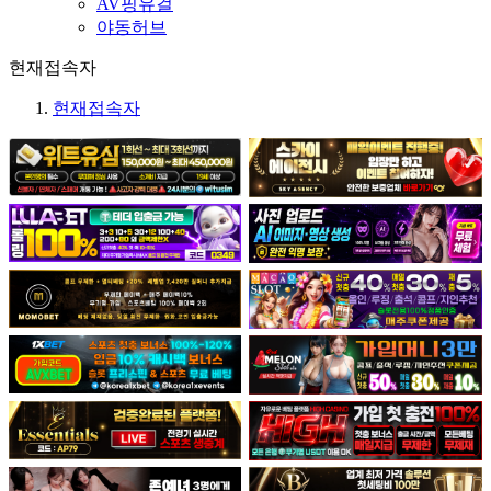
AV핑유걸
야동허브
현재접속자
현재접속자