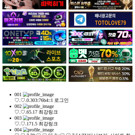
001
♡.♡.0.303:76b4::1
로그인
002
♡.♡.65.17
최강링크
003
♡.♡.171.5
최강링크
004