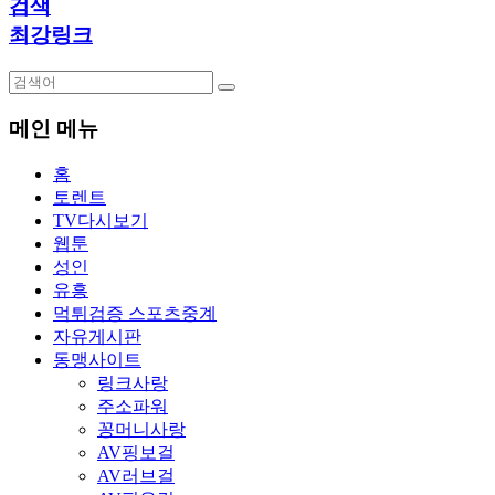
검색
최강링크
메인 메뉴
홈
토렌트
TV다시보기
웹툰
성인
유흥
먹튀검증 스포츠중계
자유게시판
동맹사이트
링크사랑
주소파워
꽁머니사랑
AV핑보걸
AV러브걸