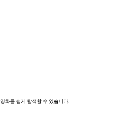
는 영화를 쉽게 탐색할 수 있습니다.