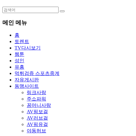
메인 메뉴
홈
토렌트
TV다시보기
웹툰
성인
유흥
먹튀검증 스포츠중계
자유게시판
동맹사이트
링크사랑
주소파워
꽁머니사랑
AV핑보걸
AV러브걸
AV핑유걸
야동허브