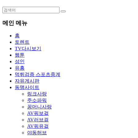
메인 메뉴
홈
토렌트
TV다시보기
웹툰
성인
유흥
먹튀검증 스포츠중계
자유게시판
동맹사이트
링크사랑
주소파워
꽁머니사랑
AV핑보걸
AV러브걸
AV핑유걸
야동허브