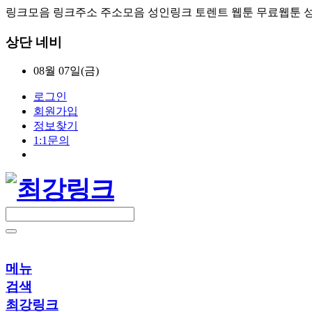
링크모음 링크주소 주소모음 성인링크 토렌트 웹툰 무료웹툰 
상단 네비
08월 07일(금)
로그인
회원가입
정보찾기
1:1문의
메뉴
검색
최강링크