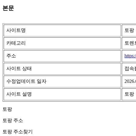
본문
사이트명
토팡
카테고리
토렌
주소
https
사이트 상태
접속
수정업데이트 일자
2026.
사이트 설명
토팡
토팡
토팡 주소
토팡 주소찾기