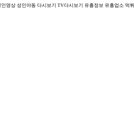
성인영상 성인야동 다시보기 TV다시보기 유흥정보 유흥업소 먹