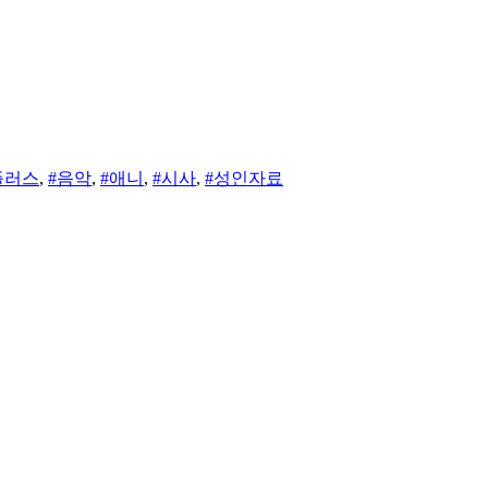
플러스
,
#음악
,
#애니
,
#시사
,
#성인자료