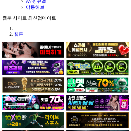
AV핑유걸
야동허브
웹툰 사이트 최신업데이트
웹툰