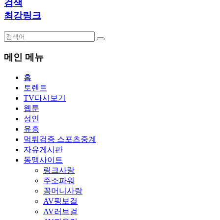
검색
최강링크
메인 메뉴
홈
토렌트
TV다시보기
웹툰
성인
유흥
먹튀검증 스포츠중계
자유게시판
동맹사이트
링크사랑
주소파워
꽁머니사랑
AV핑보걸
AV러브걸