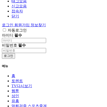
태그모음
신고모음
접속자
닫기
로그인
회원가입
정보찾기
자동로그인
아이디
필수
비밀번호
필수
로그인
메뉴
홈
토렌트
TV다시보기
웹툰
성인
유흥
먹튀검증 스포츠중계