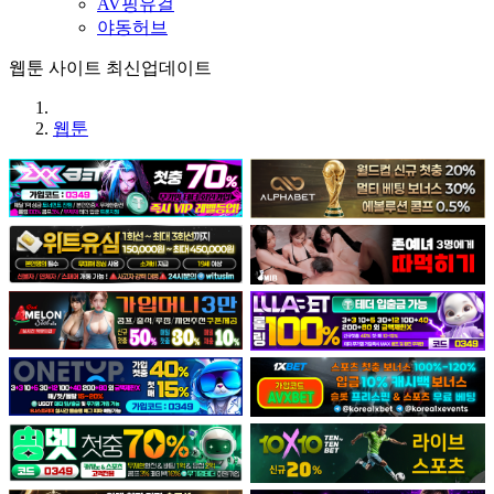
AV핑유걸
야동허브
웹툰 사이트 최신업데이트
웹툰