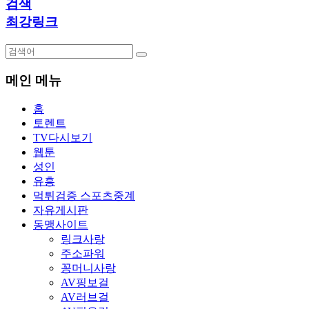
검색
최강링크
메인 메뉴
홈
토렌트
TV다시보기
웹툰
성인
유흥
먹튀검증 스포츠중계
자유게시판
동맹사이트
링크사랑
주소파워
꽁머니사랑
AV핑보걸
AV러브걸