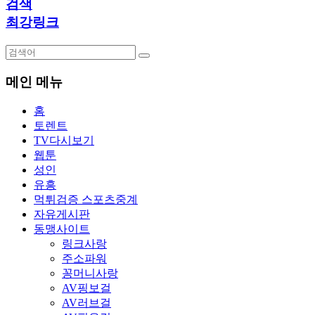
검색
최강링크
메인 메뉴
홈
토렌트
TV다시보기
웹툰
성인
유흥
먹튀검증 스포츠중계
자유게시판
동맹사이트
링크사랑
주소파워
꽁머니사랑
AV핑보걸
AV러브걸