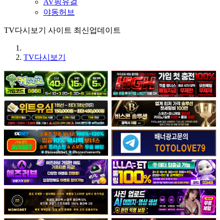
AV핑유걸
야동허브
TV다시보기 사이트 최신업데이트
TV다시보기