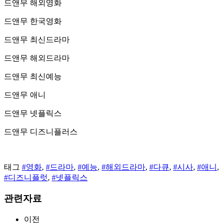
드앤무 해외영화
드앤무 한국영화
드앤무 최신드라마
드앤무 해외드라마
드앤무 최신예능
드앤무 애니
드앤무 넷플릭스
드앤무 디즈니플러스
태그
#영화
,
#드라마
,
#예능
,
#해외드라마
,
#다큐
,
#시사
,
#애니
,
#디즈니플럿
,
#넷플릭스
관련자료
이전