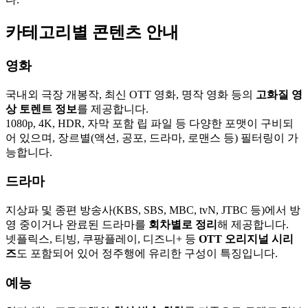
카테고리별 콘텐츠 안내
영화
국내외 극장 개봉작, 최신 OTT 영화, 명작 영화 등의
고화질 영
상 토렌트 정보
를 제공합니다.
1080p, 4K, HDR, 자막 포함 립 파일 등 다양한 포맷이 구비되
어 있으며, 장르별(액션, 공포, 드라마, 로맨스 등) 필터링이 가
능합니다.
드라마
지상파 및 종편 방송사(KBS, SBS, MBC, tvN, JTBC 등)에서 방
영 중이거나 완료된 드라마를
회차별로 정리
해 제공합니다.
넷플릭스, 티빙, 쿠팡플레이, 디즈니+ 등
OTT 오리지널 시리
즈
도 포함되어 있어 정주행에 유리한 구성이 특징입니다.
예능