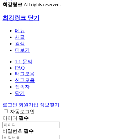
최강링크
All rights reserved.
최강링크
닫기
메뉴
새글
검색
더보기
1:1 문의
FAQ
태그모음
신고모음
접속자
닫기
로그인
회원가입
정보찾기
자동로그인
아이디
필수
비밀번호
필수