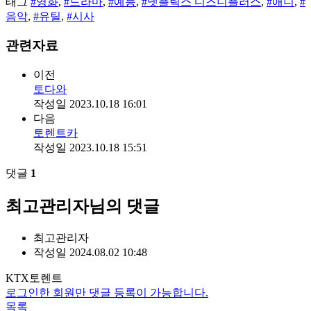
태그
#영화
,
#드라마
,
#예능
,
#넷플릭스 디즈니플러스
,
#애니
,
#
음악
,
#유틸
,
#시사
관련자료
이전
토다와
작성일
2023.10.18 16:01
다음
토렌트카
작성일
2023.10.18 15:51
댓글
1
최고관리자님의 댓글
최고관리자
작성일
2024.08.02 10:48
KTX토렌트
로그인한 회원만 댓글 등록이 가능합니다.
목록