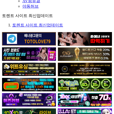
AV핑유걸
야동허브
토렌트 사이트 최신업데이트
토렌트 사이트 최신업데이트