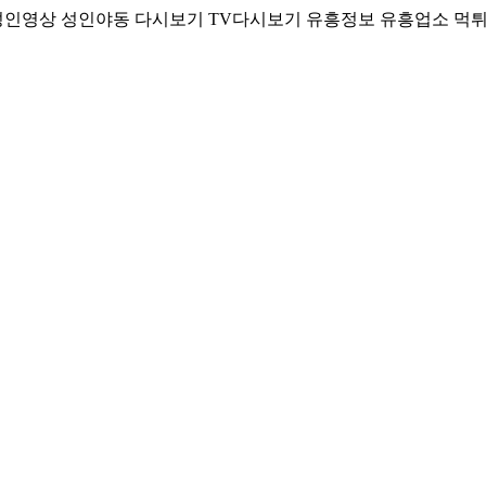
성인영상 성인야동 다시보기 TV다시보기 유흥정보 유흥업소 먹