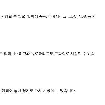
 수 있으며, 해외축구, 메이저리그, KBO, NBA 등 인
물론 챔피언스리그와 유로파리그도 고화질로 시청할 수 있습
지원되어 놓친 경기도 다시 시청할 수 있습니다.