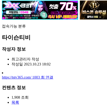
접속가능
분류
타이슨티비
작성자 정보
최고관리자
작성
작성일
2023.10.23 18:02
https://tstv365.com/
1003
회 연결
컨텐츠 정보
1,908
조회
목록