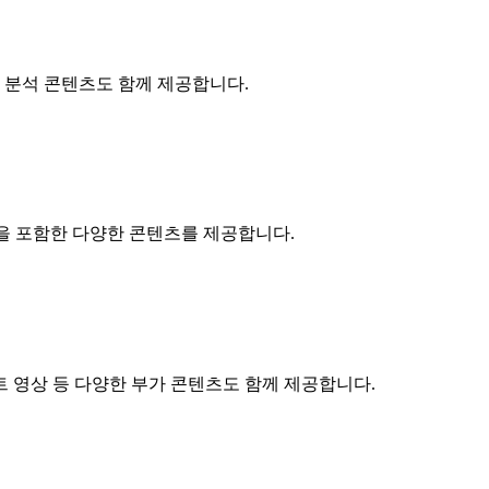
 분석 콘텐츠도 함께 제공합니다.
등을 포함한 다양한 콘텐츠를 제공합니다.
트 영상 등 다양한 부가 콘텐츠도 함께 제공합니다.