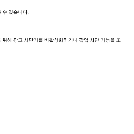
 수 있습니다.
을 위해 광고 차단기를 비활성화하거나 팝업 차단 기능을 조