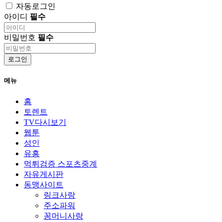
자동로그인
아이디
필수
비밀번호
필수
로그인
메뉴
홈
토렌트
TV다시보기
웹툰
성인
유흥
먹튀검증 스포츠중계
자유게시판
동맹사이트
링크사랑
주소파워
꽁머니사랑