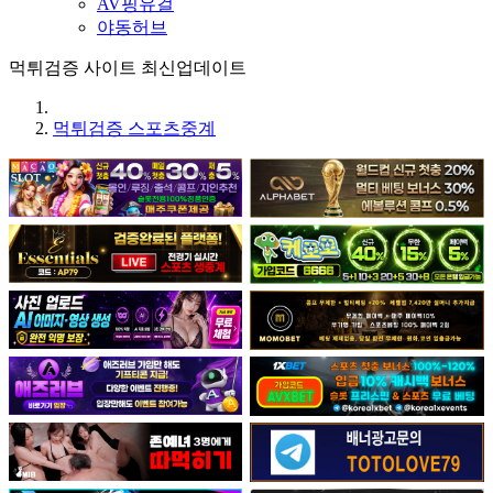
AV핑유걸
야동허브
먹튀검증 사이트 최신업데이트
먹튀검증 스포츠중계