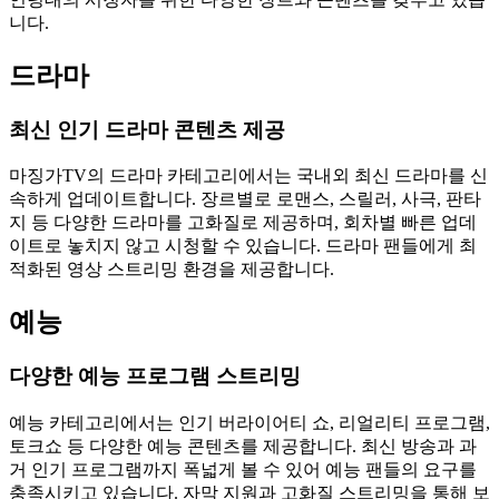
니다.
드라마
최신 인기 드라마 콘텐츠 제공
마징가TV의 드라마 카테고리에서는 국내외 최신 드라마를 신
속하게 업데이트합니다. 장르별로 로맨스, 스릴러, 사극, 판타
지 등 다양한 드라마를 고화질로 제공하며, 회차별 빠른 업데
이트로 놓치지 않고 시청할 수 있습니다. 드라마 팬들에게 최
적화된 영상 스트리밍 환경을 제공합니다.
예능
다양한 예능 프로그램 스트리밍
예능 카테고리에서는 인기 버라이어티 쇼, 리얼리티 프로그램,
토크쇼 등 다양한 예능 콘텐츠를 제공합니다. 최신 방송과 과
거 인기 프로그램까지 폭넓게 볼 수 있어 예능 팬들의 요구를
충족시키고 있습니다. 자막 지원과 고화질 스트리밍을 통해 보