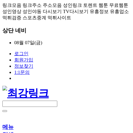
링크모음 링크주소 주소모음 성인링크 토렌트 웹툰 무료웹툰
성인영상 성인야동 다시보기 TV다시보기 유흥정보 유흥업소
먹튀검증 스포츠중계 먹튀사이트
상단 네비
08월 07일(금)
로그인
회원가입
정보찾기
1:1문의
메뉴