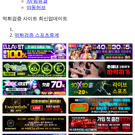
AV핑유걸
야동허브
먹튀검증 사이트 최신업데이트
먹튀검증 스포츠중계