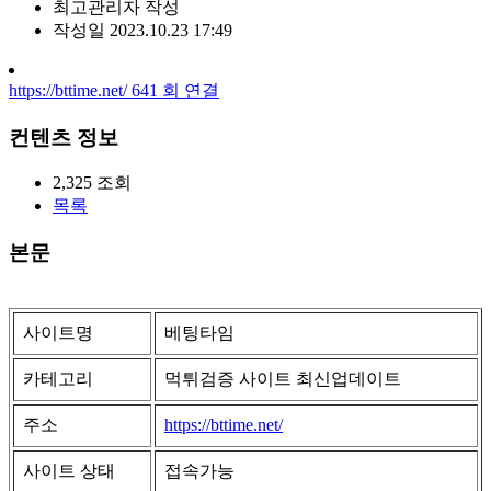
최고관리자
작성
작성일
2023.10.23 17:49
https://bttime.net/
641
회 연결
컨텐츠 정보
2,325
조회
목록
본문
사이트명
베팅타임
카테고리
먹튀검증 사이트 최신업데이트
주소
https://bttime.net/
사이트 상태
접속가능