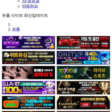
AV핑유걸
야동허브
유흥 사이트 최신업데이트
유흥