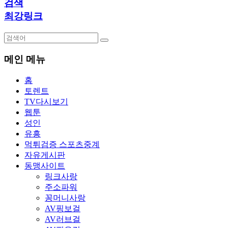
검색
최강링크
메인 메뉴
홈
토렌트
TV다시보기
웹툰
성인
유흥
먹튀검증 스포츠중계
자유게시판
동맹사이트
링크사랑
주소파워
꽁머니사랑
AV핑보걸
AV러브걸