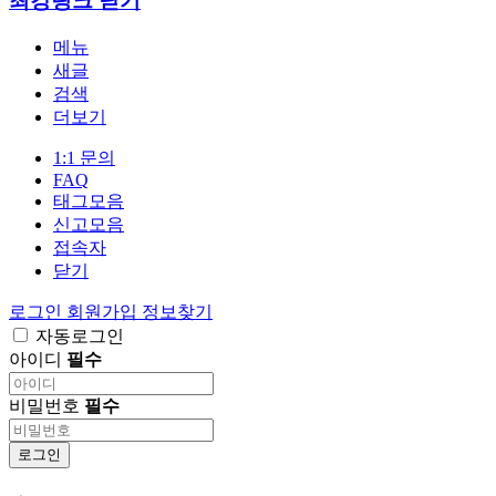
최강링크
닫기
메뉴
새글
검색
더보기
1:1 문의
FAQ
태그모음
신고모음
접속자
닫기
로그인
회원가입
정보찾기
자동로그인
아이디
필수
비밀번호
필수
로그인