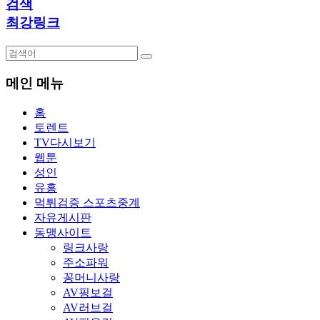
검색
최강링크
메인 메뉴
홈
토렌트
TV다시보기
웹툰
성인
유흥
먹튀검증 스포츠중계
자유게시판
동맹사이트
링크사랑
주소파워
꽁머니사랑
AV핑보걸
AV러브걸