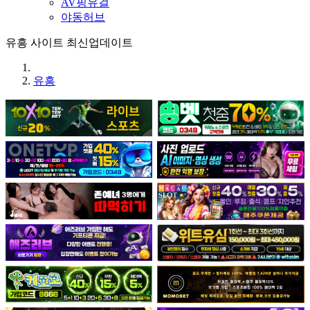
AV핑유걸
야동허브
유흥 사이트 최신업데이트
유흥