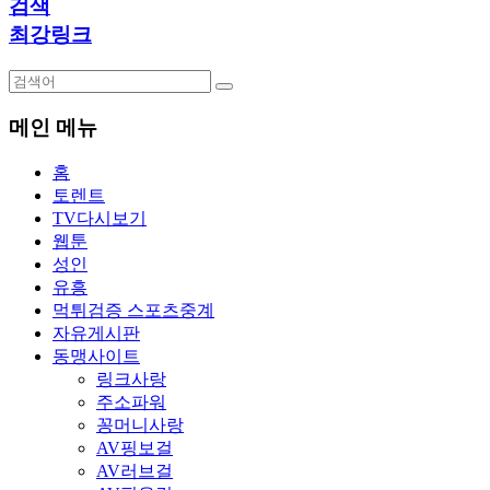
검색
최강링크
메인 메뉴
홈
토렌트
TV다시보기
웹툰
성인
유흥
먹튀검증 스포츠중계
자유게시판
동맹사이트
링크사랑
주소파워
꽁머니사랑
AV핑보걸
AV러브걸