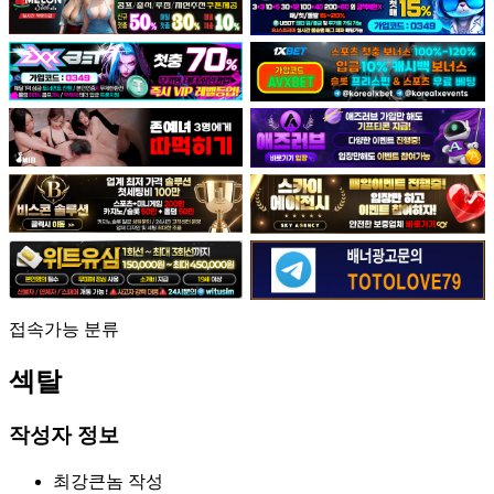
접속가능
분류
섹탈
작성자 정보
최강큰놈
작성