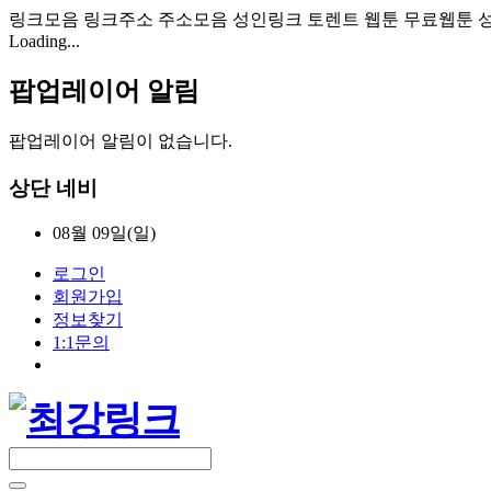
링크모음 링크주소 주소모음 성인링크 토렌트 웹툰 무료웹툰 
Loading...
팝업레이어 알림
팝업레이어 알림이 없습니다.
상단 네비
08월 09일(일)
로그인
회원가입
정보찾기
1:1문의