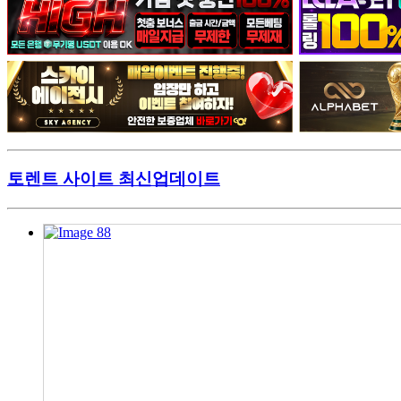
토렌트 사이트 최신업데이트