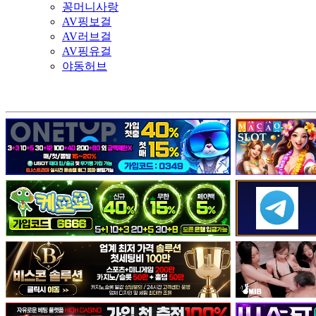
꽁머니사랑
AV핑보걸
AV러브걸
AV핑유걸
야동허브